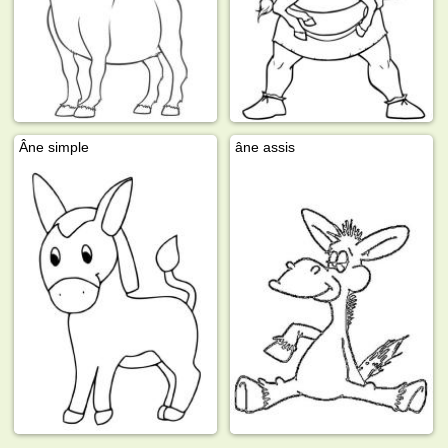
Âne simple
âne assis