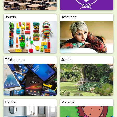
Jouets
Tatouage
Téléphones
Jardin
Habiter
Maladie