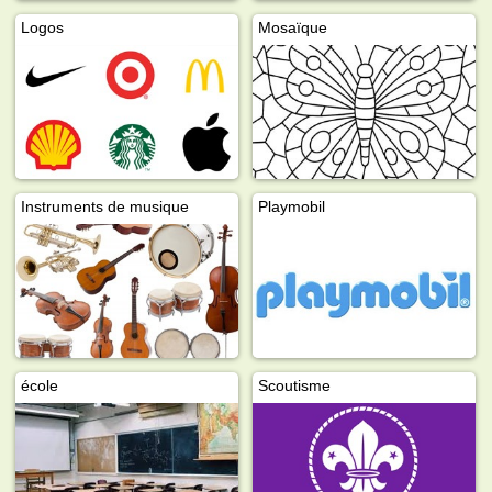
Logos
Mosaïque
Instruments de musique
Playmobil
école
Scoutisme