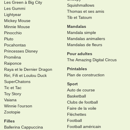
Les Green à Big City
Squishmallows
Les Gummi
Thomas et ses amis
Lightyear
Tib et Tatoum
Mickey Mouse
Mandalas
Minnie Mouse
Mandala simple
Pinocchio
Mandalas animaliers
Pluto
Mandalas de fleurs
Pocahontas
Princesses Disney
Pour adultes
Proměna
The Amazing Digital Circus
Raiponce
Printables
Raya et le Dernier Dragon
Plan de construction
Riri, Fifi et Loulou Duck
SuperChatons
Sport
Tic et Tac
Auto de course
Toy Story
Basketball
Vaiana
Clubs de football
Winnie l'ourson
Faire de la voile
Zootopie
Fléchettes
Football
Filles
Football américain
Ballerina Cappuccina