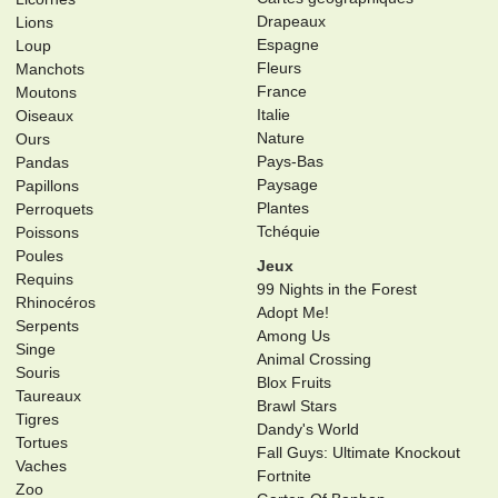
Drapeaux
Lions
Espagne
Loup
Fleurs
Manchots
France
Moutons
Italie
Oiseaux
Nature
Ours
Pays-Bas
Pandas
Paysage
Papillons
Plantes
Perroquets
Tchéquie
Poissons
Poules
Jeux
Requins
99 Nights in the Forest
Rhinocéros
Adopt Me!
Serpents
Among Us
Singe
Animal Crossing
Souris
Blox Fruits
Taureaux
Brawl Stars
Tigres
Dandy's World
Tortues
Fall Guys: Ultimate Knockout
Vaches
Fortnite
Zoo