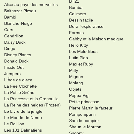
BT21
Alice au pays des merveilles
Bumba
Balthazar Picsou
Calimero
Bambi
Dessin facile
Blanche-Neige
Dora l'exploratrice
Cars
Formes
Cendrillon
Gabby et la Maison magique
Daisy Duck
Hello Kitty
Dingo
Les Mélodilous
Disney Planes
Lutin Plop
Donald Duck
Max et Ruby
Inside Out
Miffy
Jumpers
Mignon
L'Âge de glace
Molang
La Fée Clochette
Objets
La Petite Sirène
Peppa Pig
La Princesse et la Grenouille
Petite princesse
La Reine des neiges (Frozen)
Pierre Martin le facteur
Le Livre de la jungle
Pompompurin
Le Monde de Nemo
Sam le pompier
Le Roi lion
Shaun le Mouton
Les 101 Dalmatiens
Snoopy