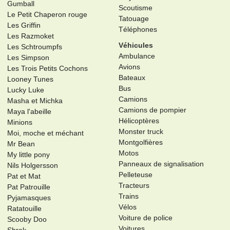
Gumball
Scoutisme
Le Petit Chaperon rouge
Tatouage
Les Griffin
Téléphones
Les Razmoket
Véhicules
Les Schtroumpfs
Ambulance
Les Simpson
Avions
Les Trois Petits Cochons
Bateaux
Looney Tunes
Bus
Lucky Luke
Camions
Masha et Michka
Camions de pompier
Maya l'abeille
Hélicoptères
Minions
Monster truck
Moi, moche et méchant
Montgolfières
Mr Bean
Motos
My little pony
Panneaux de signalisation
Nils Holgersson
Pelleteuse
Pat et Mat
Tracteurs
Pat Patrouille
Trains
Pyjamasques
Vélos
Ratatouille
Voiture de police
Scooby Doo
Voitures