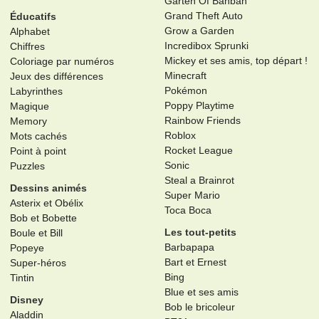
Garten Of Banban
Grand Theft Auto
Éducatifs
Grow a Garden
Alphabet
Incredibox Sprunki
Chiffres
Mickey et ses amis, top départ !
Coloriage par numéros
Minecraft
Jeux des différences
Pokémon
Labyrinthes
Poppy Playtime
Magique
Rainbow Friends
Memory
Roblox
Mots cachés
Rocket League
Point à point
Sonic
Puzzles
Steal a Brainrot
Dessins animés
Super Mario
Asterix et Obélix
Toca Boca
Bob et Bobette
Les tout-petits
Boule et Bill
Barbapapa
Popeye
Bart et Ernest
Super-héros
Bing
Tintin
Blue et ses amis
Disney
Bob le bricoleur
Aladdin