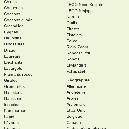
Chiens
LEGO Nexo Knights
Chouettes
LEGO Ninjago
Cochons
Naruto
Cochons d'Inde
Outils
Crocodiles
Pirates
Cygnes
Pistolets
Dauphins
Police
Dinosaures
Ricky Zoom
Dragon
Robocar Poli
Ecureuils
Robots
Eléphants
Skylanders
Escargots
Vol spatial
Flamants roses
Géographie
Girafes
Allemagne
Grenouilles
Angleterre
Hamsters
Arbres
Hérissons
Arc en Ciel
Insectes
États-Unis
Kangourous
Belgique
Lapin
Canada
Lézards
Cartes géographiques
Licornes