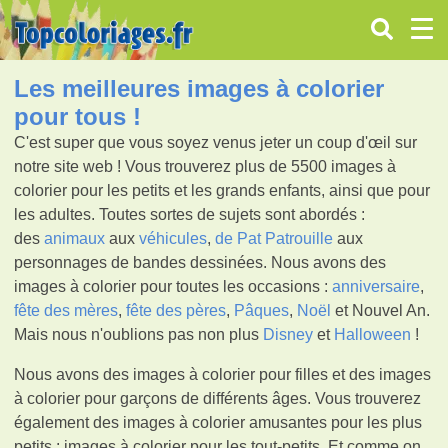
Les meilleures images à colorier
pour tous !
C'est super que vous soyez venus jeter un coup d'œil sur
notre site web ! Vous trouverez plus de 5500 images à
colorier pour les petits et les grands enfants, ainsi que pour
les adultes. Toutes sortes de sujets sont abordés :
des
animaux
aux
véhicules
,
de Pat Patrouille
aux
personnages de bandes dessinées. Nous avons des
images à colorier pour toutes les occasions :
anniversaire
,
fête des mères
,
fête des pères
,
Pâques
,
Noël
et Nouvel An.
Mais nous n'oublions pas non plus
Disney
et
Halloween
!
Nous avons des images à colorier pour filles et des images
à colorier pour garçons de différents âges. Vous trouverez
également des images à colorier amusantes pour les plus
petits : images à colorier pour les tout-petits. Et comme on