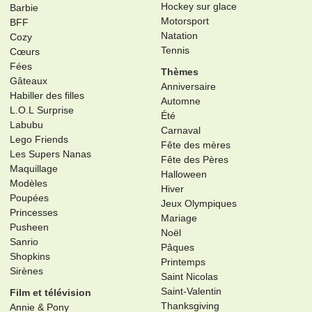
Hockey sur glace
Barbie
Motorsport
BFF
Natation
Cozy
Tennis
Cœurs
Fées
Thèmes
Gâteaux
Anniversaire
Habiller des filles
Automne
L.O.L Surprise
Été
Labubu
Carnaval
Lego Friends
Fête des mères
Les Supers Nanas
Fête des Pères
Maquillage
Halloween
Modèles
Hiver
Poupées
Jeux Olympiques
Princesses
Mariage
Pusheen
Noël
Sanrio
Pâques
Shopkins
Printemps
Sirènes
Saint Nicolas
Saint-Valentin
Film et télévision
Thanksgiving
Annie & Pony