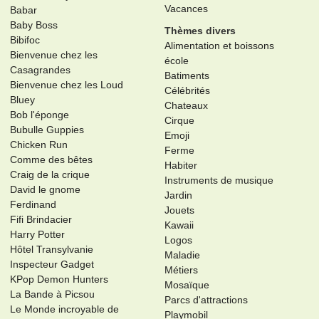
Vacances
Babar
Baby Boss
Thèmes divers
Bibifoc
Alimentation et boissons
Bienvenue chez les
école
Casagrandes
Batiments
Bienvenue chez les Loud
Célébrités
Bluey
Chateaux
Bob l'éponge
Cirque
Bubulle Guppies
Emoji
Chicken Run
Ferme
Comme des bêtes
Habiter
Craig de la crique
Instruments de musique
David le gnome
Jardin
Ferdinand
Jouets
Fifi Brindacier
Kawaii
Harry Potter
Logos
Hôtel Transylvanie
Maladie
Inspecteur Gadget
Métiers
KPop Demon Hunters
Mosaïque
La Bande à Picsou
Parcs d'attractions
Le Monde incroyable de
Playmobil