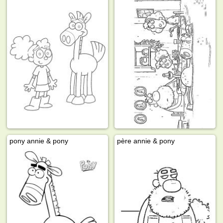
pony annie & pony
père annie & pony