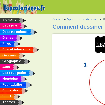
Accueil
»
Apprendre à dessiner
»
C
Animaux
Comment dessiner u
Éducatifs
Dessins animés
Disney
Filles
Film et télévision
Garçons
Géographie
Jeux
Les tout-petits
Mandalas
Pour adultes
Printables
Sport
Thèmes