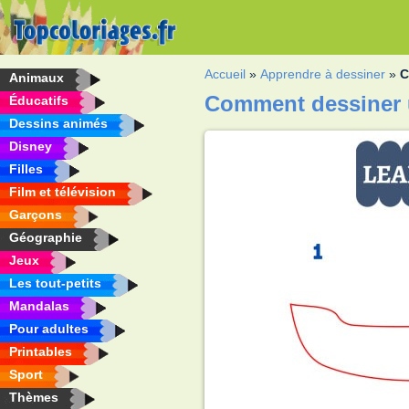
Accueil
»
Apprendre à dessiner
»
C
Animaux
Comment dessiner 
Éducatifs
Dessins animés
Disney
Filles
Film et télévision
Garçons
Géographie
Jeux
Les tout-petits
Mandalas
Pour adultes
Printables
Sport
Thèmes