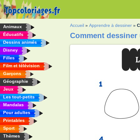
Accueil
»
Apprendre à dessiner
»
C
Animaux
Comment dessiner
Éducatifs
Dessins animés
Disney
Filles
Film et télévision
Garçons
Géographie
Jeux
Les tout-petits
Mandalas
Pour adultes
Printables
Sport
Thèmes