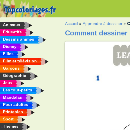
Accueil
»
Apprendre à dessiner
»
C
Animaux
Comment dessiner 
Éducatifs
Dessins animés
Disney
Filles
Film et télévision
Garçons
Géographie
Jeux
Les tout-petits
Mandalas
Pour adultes
Printables
Sport
Thèmes