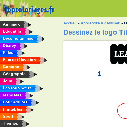
Accueil
»
Apprendre à dessiner
»
D
Animaux
Dessinez le logo T
Éducatifs
Dessins animés
Disney
Filles
Film et télévision
Garçons
Géographie
Jeux
Les tout-petits
Mandalas
Pour adultes
Printables
Sport
Thèmes