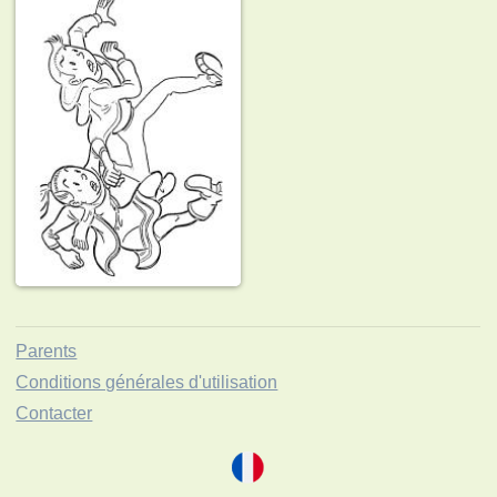
Parents
Conditions générales d'utilisation
Contacter