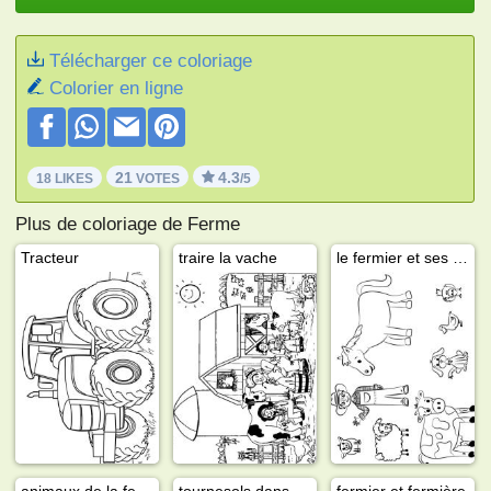
Télécharger ce coloriage
Colorier en ligne
21
4.3
18 LIKES
VOTES
/5
Plus de coloriage de Ferme
Tracteur
traire la vache
le fermier et ses animaux
animaux de la ferme
tournesols dans les champs
fermier et fermière