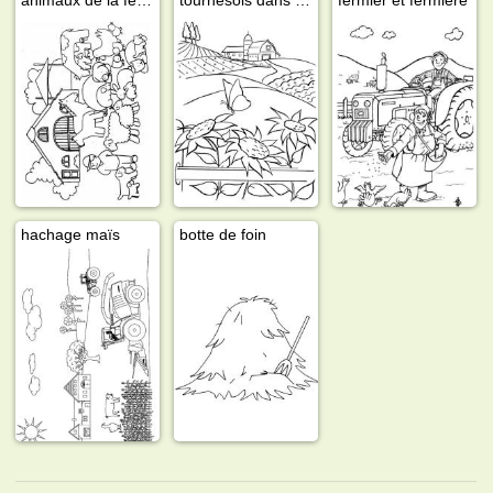
hachage maïs
botte de foin