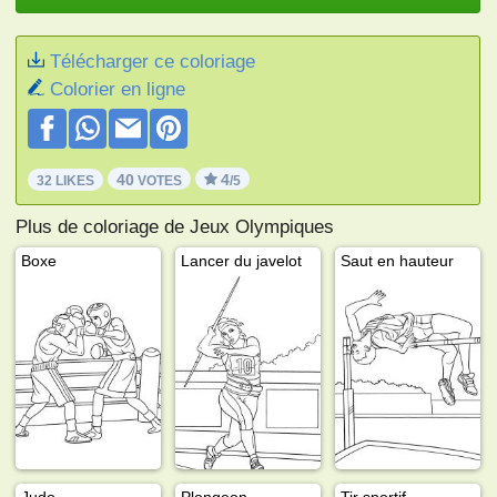
Télécharger ce coloriage
Colorier en ligne
40
4
32 LIKES
VOTES
/5
Plus de coloriage de Jeux Olympiques
Boxe
Lancer du javelot
Saut en hauteur
Judo
Plongeon
Tir sportif