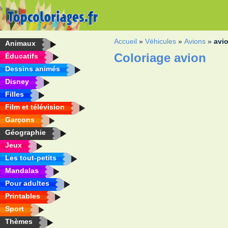
Accueil
»
Véhicules
»
Avions
»
avi
Animaux
Coloriage avion
Éducatifs
Dessins animés
Disney
Filles
Film et télévision
Garçons
Géographie
Jeux
Les tout-petits
Mandalas
Pour adultes
Printables
Sport
Thèmes