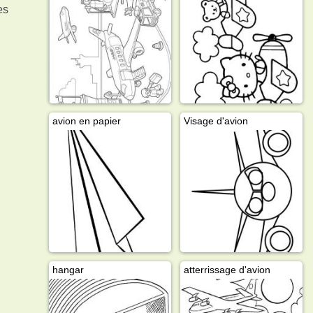
es
avion en papier
Visage d'avion
hangar
atterrissage d'avion