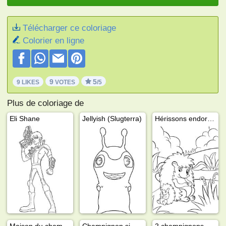
Télécharger ce coloriage
Colorier en ligne
9
5
9 LIKES
VOTES
/5
Plus de coloriage de
Eli Shane
Jellyish (Slugterra)
Hérissons endormis
Maison du champignon
Champignon simple
2 champignons