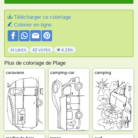
Télécharger ce coloriage
Colorier en ligne
42
4.15
35 LIKES
VOTES
/5
Plus de coloriage de Plage
caravane
camping-car
camping
maillot de bain
tongs
surf