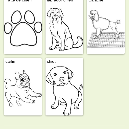
carlin
chiot