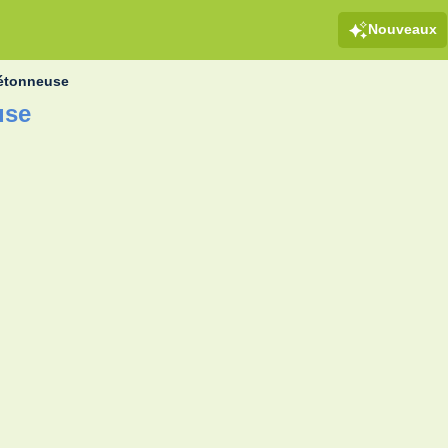
Nouveaux
étonneuse
use