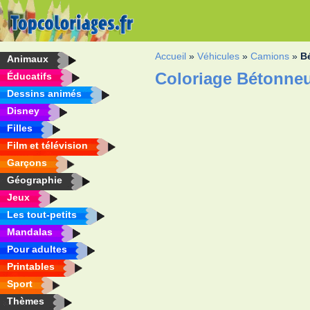
Accueil
»
Véhicules
»
Camions
»
B
Animaux
Coloriage Bétonne
Éducatifs
Dessins animés
Disney
Filles
Film et télévision
Garçons
Géographie
Jeux
Les tout-petits
Mandalas
Pour adultes
Printables
Sport
Thèmes