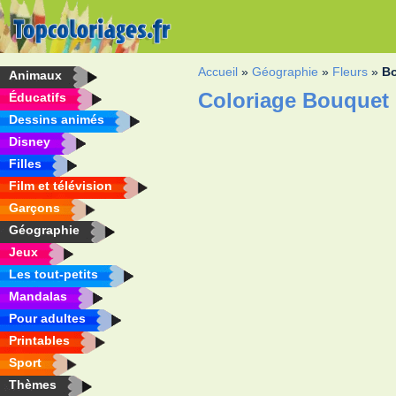
Accueil
»
Géographie
»
Fleurs
»
Bo
Animaux
Coloriage Bouquet 
Éducatifs
Dessins animés
Disney
Filles
Film et télévision
Garçons
Géographie
Jeux
Les tout-petits
Mandalas
Pour adultes
Printables
Sport
Thèmes