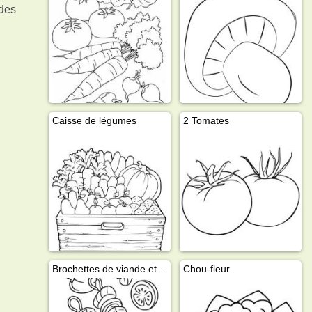
 des
Caisse de légumes
2 Tomates
Brochettes de viande et légumes
Chou-fleur