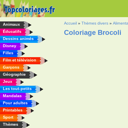
Accueil
»
Thèmes divers
»
Alimenta
Animaux
Coloriage Brocoli
Éducatifs
Dessins animés
Disney
Filles
Film et télévision
Garçons
Géographie
Jeux
Les tout-petits
Mandalas
Pour adultes
Printables
Sport
Thèmes