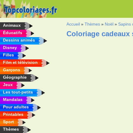
Accueil
»
Thèmes
»
Noël
»
Sapins 
Animaux
Coloriage cadeaux 
Éducatifs
Dessins animés
Disney
Filles
Film et télévision
Garçons
Géographie
Jeux
Les tout-petits
Mandalas
Pour adultes
Printables
Sport
Thèmes