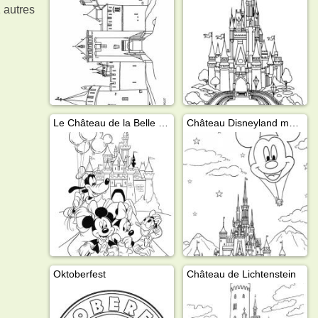
 autres
Le Château de la Belle au Bois Dormant
Château Disneyland montgolfière mickey
Oktoberfest
Château de Lichtenstein