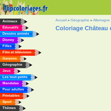
Accueil
»
Géographie
»
Allemagne
Animaux
Coloriage Château
Éducatifs
Dessins animés
Disney
Filles
Film et télévision
Garçons
Géographie
Jeux
Les tout-petits
Mandalas
Pour adultes
Printables
Sport
Thèmes