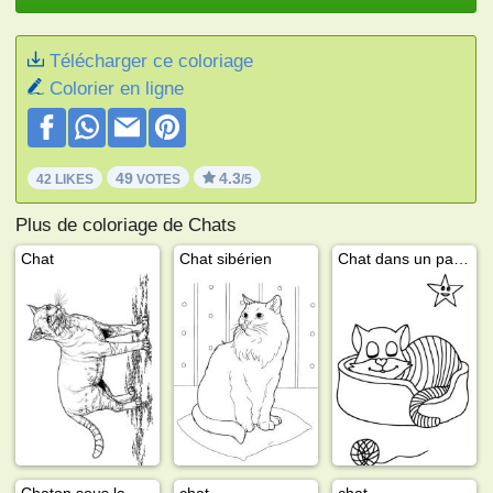
Télécharger ce coloriage
Colorier en ligne
49
4.3
42 LIKES
VOTES
/5
Plus de coloriage de Chats
Chat
Chat sibérien
Chat dans un panier
Chaton sous la pluie
chat
chat