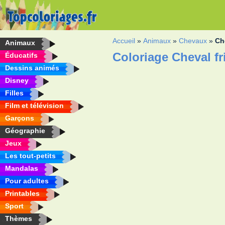
Accueil
»
Animaux
»
Chevaux
»
Ch
Animaux
Coloriage Cheval fr
Éducatifs
Dessins animés
Disney
Filles
Film et télévision
Garçons
Géographie
Jeux
Les tout-petits
Mandalas
Pour adultes
Printables
Sport
Thèmes