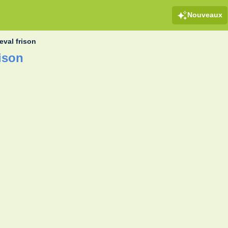
Nouveaux
eval frison
ison