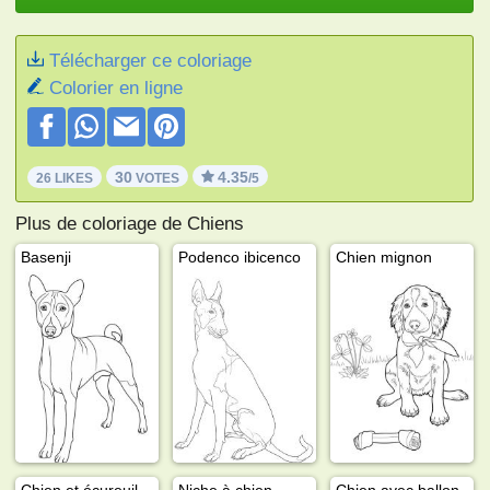
Télécharger ce coloriage
Colorier en ligne
30
4.35
26 LIKES
VOTES
/5
Plus de coloriage de Chiens
Basenji
Podenco ibicenco
Chien mignon
Chien et écureuil
Niche à chien
Chien avec ballon