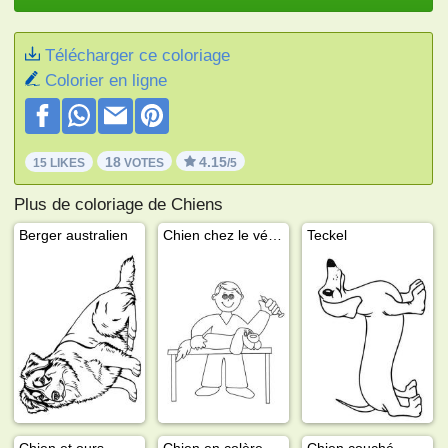
Télécharger ce coloriage
Colorier en ligne
18
4.15
15 LIKES
VOTES
/5
Plus de coloriage de Chiens
Berger australien
Chien chez le vétérinaire
Teckel
Chien et ours
Chien en colère
Chien couché