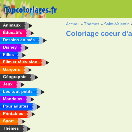
Accueil
»
Thèmes
»
Saint-Valentin
Animaux
Coloriage coeur d'
Éducatifs
Dessins animés
Disney
Filles
Film et télévision
Garçons
Géographie
Jeux
Les tout-petits
Mandalas
Pour adultes
Printables
Sport
Thèmes