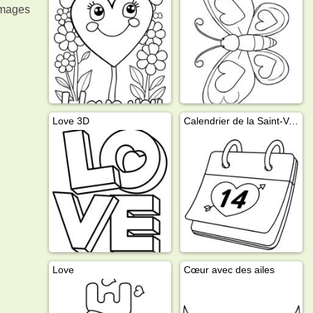
images
Love 3D
Calendrier de la Saint-Valentin
Love
Cœur avec des ailes