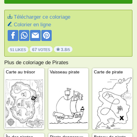
Télécharger ce coloriage
Colorier en ligne
67
3.8
51 LIKES
VOTES
/5
Plus de coloriage de Pirates
Carte au trésor
Vaisseau pirate
Carte de pirate
Île des pirates
Pirate dangereux
Bateau de pirate