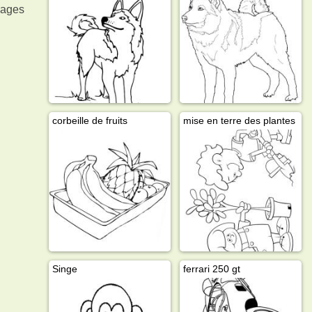
mages
corbeille de fruits
mise en terre des plantes
Singe
ferrari 250 gt