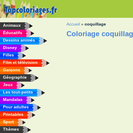
Accueil
»
coquillage
Animaux
Coloriage coquilla
Éducatifs
Dessins animés
Disney
Filles
Film et télévision
Garçons
Géographie
Jeux
Les tout-petits
Mandalas
Pour adultes
Printables
Sport
Thèmes