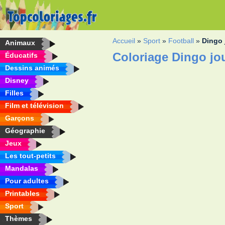
Accueil
»
Sport
»
Football
»
Dingo 
Animaux
Coloriage Dingo jo
Éducatifs
Dessins animés
Disney
Filles
Film et télévision
Garçons
Géographie
Jeux
Les tout-petits
Mandalas
Pour adultes
Printables
Sport
Thèmes