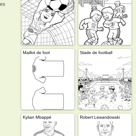
res
Maillot de foot
Stade de football
Kylian Mbappé
Robert Lewandowski