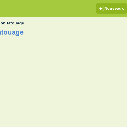
Nouveaux
gon tatouage
atouage