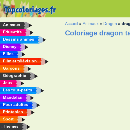
Accueil
»
Animaux
»
Dragon
»
dra
Animaux
Coloriage dragon t
Éducatifs
Dessins animés
Disney
Filles
Film et télévision
Garçons
Géographie
Jeux
Les tout-petits
Mandalas
Pour adultes
Printables
Sport
Thèmes