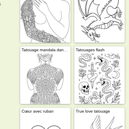
s
Tatouage mandala dans le dos
Tatouages flash
Cœur avec ruban
True love tatouage