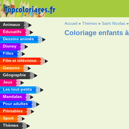
Accueil
»
Thèmes
»
Saint Nicolas
Animaux
Coloriage enfants à
Éducatifs
Dessins animés
Disney
Filles
Film et télévision
Garçons
Géographie
Jeux
Les tout-petits
Mandalas
Pour adultes
Printables
Sport
Thèmes