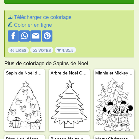
Télécharger ce coloriage
Colorier en ligne
53
4.35
46 LIKES
VOTES
/5
Plus de coloriage de Sapins de Noël
Sapin de Noël décoré
Arbre de Noël Carte de vœux
Minnie et Mickey devant l'arbre de Noël
Père Noël décore l'arbre de Noël
Blanche-Neige près de l'arbre de Noël
Merry Christmas