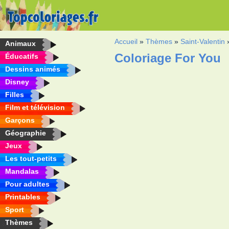
Accueil
»
Thèmes
»
Saint-Valentin
Animaux
Coloriage For You
Éducatifs
Dessins animés
Disney
Filles
Film et télévision
Garçons
Géographie
Jeux
Les tout-petits
Mandalas
Pour adultes
Printables
Sport
Thèmes