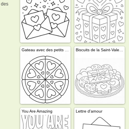
s des
Gateau avec des petits cœurs
Biscuits de la Saint-Valentin
You Are Amazing
Lettre d'amour