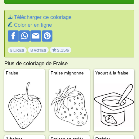
Télécharger ce coloriage
Colorier en ligne
8
3.15
5 LIKES
VOTES
/5
Plus de coloriage de Fraise
Fraise
Fraise mignonne
Yaourt à la fraise
3 fraises
Fraises en arrière-plan
Fraisier