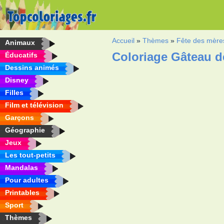
Accueil
»
Thèmes
»
Fête des mère
Animaux
Coloriage Gâteau de
Éducatifs
Dessins animés
Disney
Filles
Film et télévision
Garçons
Géographie
Jeux
Les tout-petits
Mandalas
Pour adultes
Printables
Sport
Thèmes