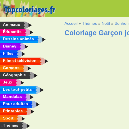
Accueil
»
Thèmes
»
Noël
»
Bonhom
Animaux
Coloriage Garçon j
Éducatifs
Dessins animés
Disney
Filles
Film et télévision
Garçons
Géographie
Jeux
Les tout-petits
Mandalas
Pour adultes
Printables
Sport
Thèmes