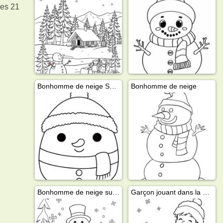
des 21
Bonhomme de neige Squishmallows
Bonhomme de neige
Bonhomme de neige sur patins
Garçon jouant dans la neige