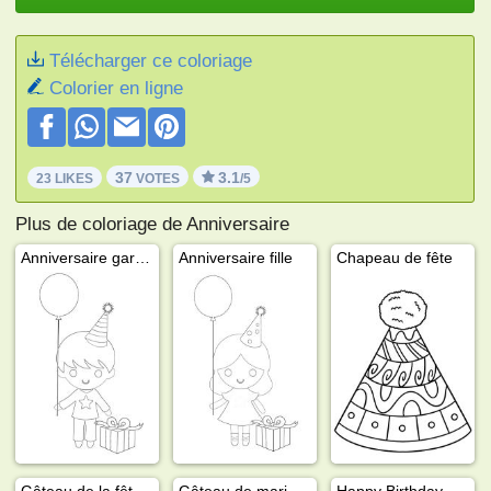
Télécharger ce coloriage
Colorier en ligne
37
3.1
23 LIKES
VOTES
/5
Plus de coloriage de Anniversaire
Anniversaire garçon
Anniversaire fille
Chapeau de fête
Gâteau de la fête des mères
Gâteau de mariage
Happy Birthday