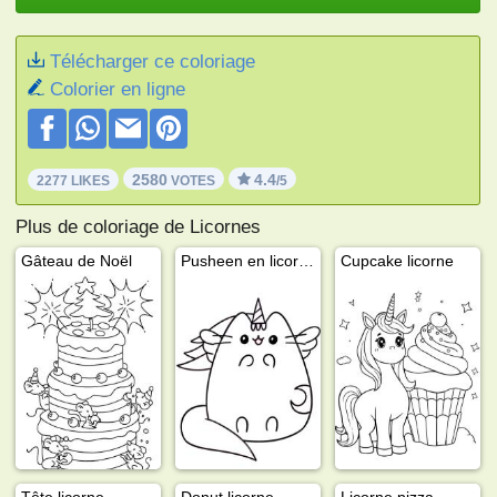
Télécharger ce coloriage
Colorier en ligne
2580
4.4
2277 LIKES
VOTES
/5
Plus de coloriage de Licornes
Gâteau de Noël
Pusheen en licorne
Cupcake licorne
Tête licorne
Donut licorne
Licorne pizza