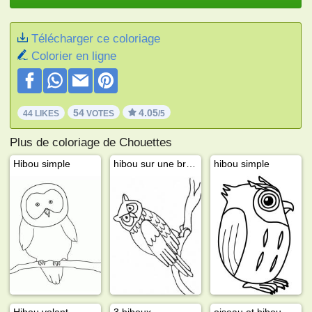
Télécharger ce coloriage
Colorier en ligne
54
4.05
44 LIKES
VOTES
/5
Plus de coloriage de Chouettes
Hibou simple
hibou sur une branche
hibou simple
Hibou volant
3 hiboux
oiseau et hibou