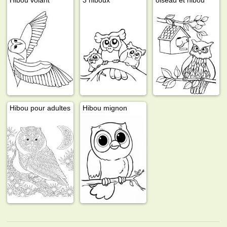
Hibou pour adultes
Hibou mignon