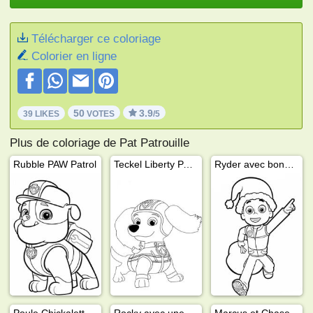
Télécharger ce coloriage
Colorier en ligne
50
3.9
39 LIKES
VOTES
/5
Plus de coloriage de Pat Patrouille
Rubble PAW Patrol
Teckel Liberty PAW Patrol
Ryder avec bonnet de Père Noël
Poule Chickaletta PAW Patrol
Rocky avec une chaussette de Noël
Marcus et Chase