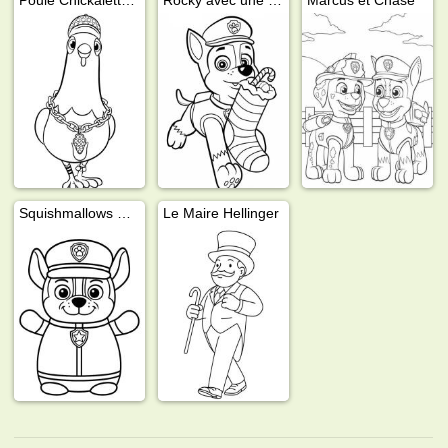
Squishmallows Chase (PAW Patrol)
Le Maire Hellinger