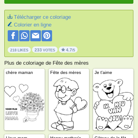
Télécharger ce coloriage
Colorier en ligne
233
4.7
218 LIKES
VOTES
/5
Plus de coloriage de Fête des mères
chère maman
Fête des mères
Je t'aime
I love mam
Happy mother's day
Gâteau de la fête des mères