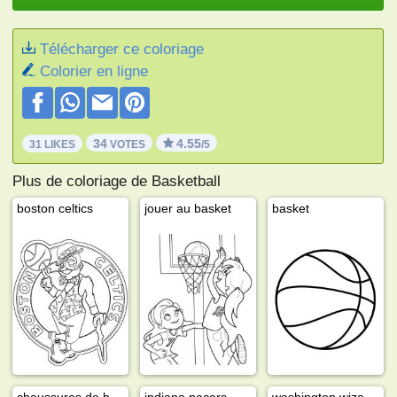
Télécharger ce coloriage
Colorier en ligne
34
4.55
31 LIKES
VOTES
/5
Plus de coloriage de Basketball
boston celtics
jouer au basket
basket
chaussures de basket
indiana pacers
washington wizards