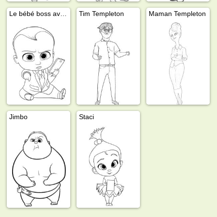
Le bébé boss avec son portable
Tim Templeton
Maman Templeton
Jimbo
Staci