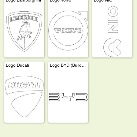
Logo Ducati
Logo BYD (Build Your Dreams)