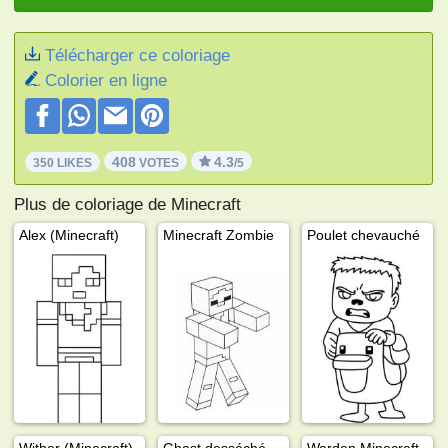
Télécharger ce coloriage
Colorier en ligne
408
4.3
350 LIKES
VOTES
/5
Plus de coloriage de Minecraft
Alex (Minecraft)
Minecraft Zombie
Poulet chevauché
Wither (Minecraft)
Ghast desséché Minecraft
Warden Minecraft