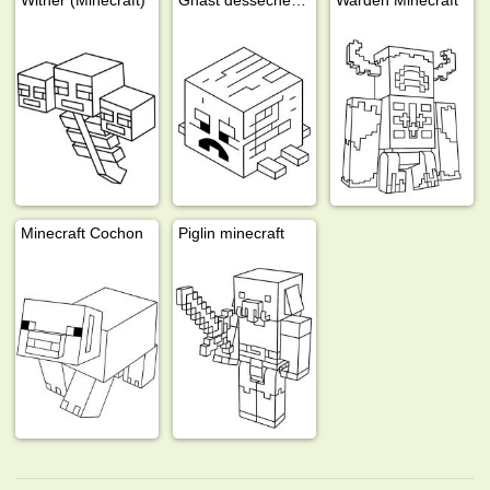
Minecraft Cochon
Piglin minecraft