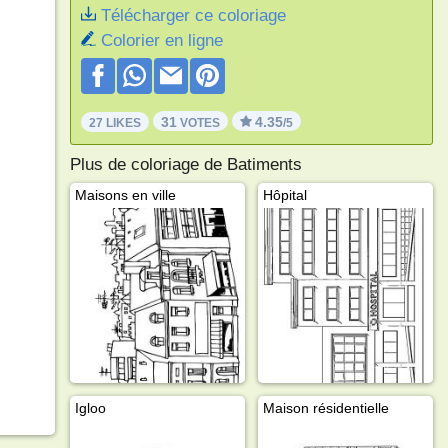
Télécharger ce coloriage
Colorier en ligne
31
4.35
27 LIKES
VOTES
/5
Plus de coloriage de Batiments
Maisons en ville
Hôpital
Igloo
Maison résidentielle