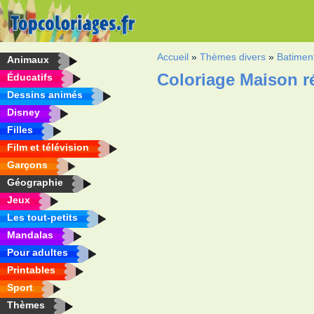
Accueil
»
Thèmes divers
»
Batimen
Animaux
Coloriage Maison ré
Éducatifs
Dessins animés
Disney
Filles
Film et télévision
Garçons
Géographie
Jeux
Les tout-petits
Mandalas
Pour adultes
Printables
Sport
Thèmes