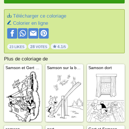
Télécharger ce coloriage
Colorier en ligne
28
4.1
23 LIKES
VOTES
/5
Plus de coloriage de
Samson et Gert au camping
Samson sur la balançoire
Samson dort
samson
gert
Gert et Samson en plein désert