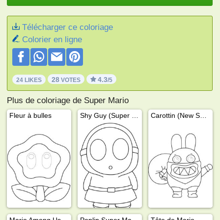
Télécharger ce coloriage
Colorier en ligne
28
4.3
24 LIKES
VOTES
/5
Plus de coloriage de Super Mario
Fleur à bulles
Shy Guy (Super mario)
Carottin (New Super Mario Bros. U.)
Mario Among Us
Poplin Super Mario Wonder
Tête de Mario