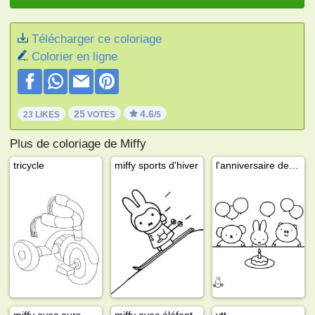
Télécharger ce coloriage
Colorier en ligne
25
4.6
23 LIKES
VOTES
/5
Plus de coloriage de Miffy
tricycle
miffy sports d'hiver
l'anniversaire de Miffy
miffy avec ours
miffy avec éléfant
vtt