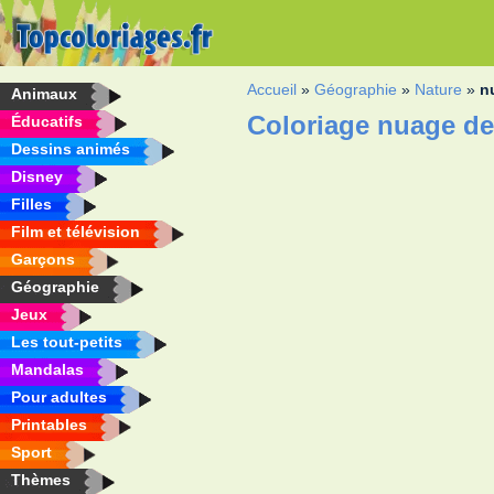
Accueil
»
Géographie
»
Nature
»
n
Animaux
Coloriage nuage de
Éducatifs
Dessins animés
Disney
Filles
Film et télévision
Garçons
Géographie
Jeux
Les tout-petits
Mandalas
Pour adultes
Printables
Sport
Thèmes